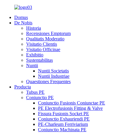
Domus
De Nobis
Historia
Recensiones Emptorum
Qualitatis Moderatio
Visitatio Clientis
Visitatio Officinae
Exhibitio
Sustentabilitas
Nuntii
Nuntii Societatis
Nuntii Industriae
Quaestiones Frequentes
Producta
Tubus PE
Coniunctio PE
Coniunctio Fusionis Coniunctae PE
PE Electrofusionis Fitting & Valve
Fissura Fusionis Socket PE
Coniunctio Exhauriendi PE
PE-Charleum Ferriviarium
Coniunctio Machinata PE