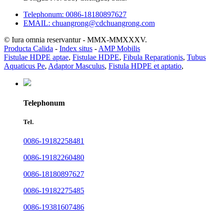
Telephonum: 0086-18180897627
EMAIL: chuangrong@cdchuangrong.com
© Iura omnia reservantur - MMX-MMXXXV.
Producta Calida
-
Index situs
-
AMP Mobilis
Fistulae HDPE aptae
,
Fistulae HDPE
,
Fibula Reparationis
,
Tubus
Aquaticus Pe
,
Adaptor Masculus
,
Fistula HDPE et aptatio
,
Telephonum
Tel.
0086-19182258481
0086-19182260480
0086-18180897627
0086-19182275485
0086-19381607486