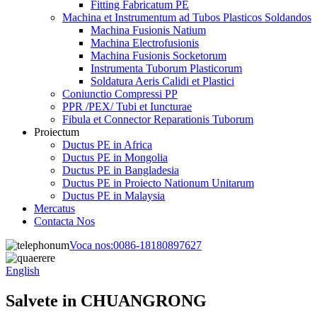
Fitting Fabricatum PE
Machina et Instrumentum ad Tubos Plasticos Soldandos
Machina Fusionis Natium
Machina Electrofusionis
Machina Fusionis Socketorum
Instrumenta Tuborum Plasticorum
Soldatura Aeris Calidi et Plastici
Coniunctio Compressi PP
PPR /PEX/ Tubi et Iuncturae
Fibula et Connector Reparationis Tuborum
Proiectum
Ductus PE in Africa
Ductus PE in Mongolia
Ductus PE in Bangladesia
Ductus PE in Proiecto Nationum Unitarum
Ductus PE in Malaysia
Mercatus
Contacta Nos
Voca nos:
0086-18180897627
English
Salvete in CHUANGRONG