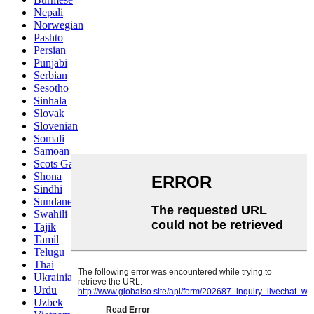
Nepali
Norwegian
Pashto
Persian
Punjabi
Serbian
Sesotho
Sinhala
Slovak
Slovenian
Somali
Samoan
Scots Gaelic
Shona
Sindhi
Sundanese
Swahili
Tajik
Tamil
Telugu
Thai
Ukrainian
Urdu
Uzbek