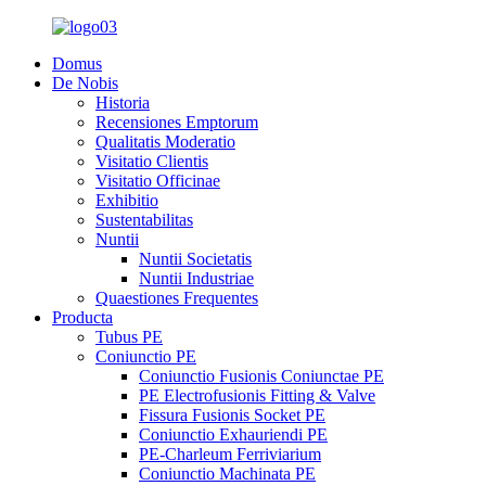
Domus
De Nobis
Historia
Recensiones Emptorum
Qualitatis Moderatio
Visitatio Clientis
Visitatio Officinae
Exhibitio
Sustentabilitas
Nuntii
Nuntii Societatis
Nuntii Industriae
Quaestiones Frequentes
Producta
Tubus PE
Coniunctio PE
Coniunctio Fusionis Coniunctae PE
PE Electrofusionis Fitting & Valve
Fissura Fusionis Socket PE
Coniunctio Exhauriendi PE
PE-Charleum Ferriviarium
Coniunctio Machinata PE