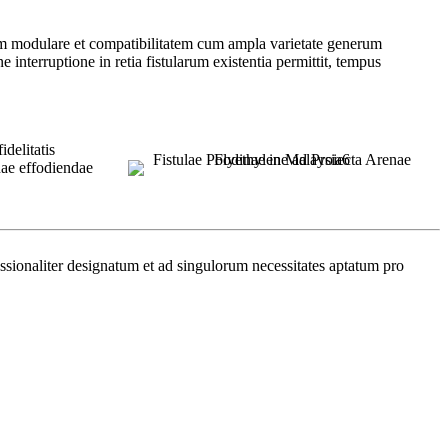
num modulare et compatibilitatem cum ampla varietate generum
e interruptione in retia fistularum existentia permittit, tempus
delitatis
enae effodiendae
onaliter designatum et ad singulorum necessitates aptatum pro