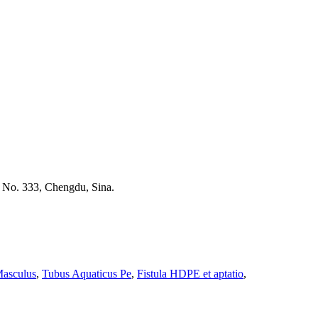
 No. 333, Chengdu, Sina.
Masculus
,
Tubus Aquaticus Pe
,
Fistula HDPE et aptatio
,