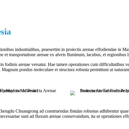
sia
tionibus industrialibus, praesertim in proiectis arenae effodiendae in Ma
one et transportatione arenae ex alveis fluminum, lacubus, et regionibus l
in fodinis arenae versatur. Hae tamen operationes cum difficultatibus ve
unt. Magnum pondus moleculare et structura robusta permittunt ut natur
 Chengdu Chuangrong ad construendas fistulas robustas adhibentur qua
e necessariae sunt ad fluxum arenae conservandum, ita ut operationes eff