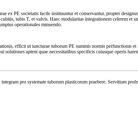
ae ex PE societatis facile instituuntur et conservantur, propter desig
cubitis, tubis T, et valvis. Haec modularitas integrationem celerem et sin
sumptus operationales minuendo.
ionis, efficit ut iuncturae tuborum PE summis normis perfunctionis et fi
ant ut solutiones aptent quae necessitatibus specificis cuiusque operis har
egram pro systemate tuborum plasticorum praebere. Servitium professi