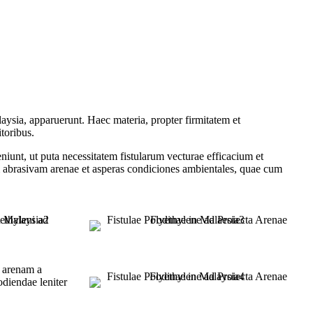
laysia, apparuerunt. Haec materia, propter firmitatem et
itoribus.
niunt, ut puta necessitatem fistularum vecturae efficacium et
am abrasivam arenae et asperas condiciones ambientales, quae cum
e arenam a
odiendae leniter