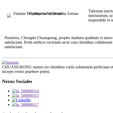
Tuborum iunctur
iuncturarum, ut 
inoperabile et 
Praeterea, Chengdu Chuangrong, propter studium qualitatis et innovat
satisfaciant. Periti artifices societatis arcte cum clientibus collabor
satisfaciant.
CHUANGRONG munus est clientibus variis solutionem perfectam et int
incepto vestro praebere potest.
Nexus Sociales