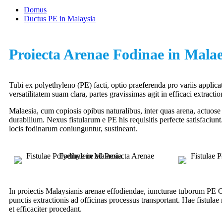
Domus
Ductus PE in Malaysia
Proiecta Arenae Fodinae in Malae
Tubi ex polyethyleno (PE) facti, optio praeferenda pro variis applica
versatilitatem suam clara, partes gravissimas agit in efficaci extracti
Malaesia, cum copiosis opibus naturalibus, inter quas arena, actuose 
durabilium. Nexus fistularum e PE his requisitis perfecte satisfaci
locis fodinarum coniunguntur, sustineant.
In proiectis Malaysianis arenae effodiendae, iuncturae tuborum PE
punctis extractionis ad officinas processus transportant. Hae fistula
et efficaciter procedant.