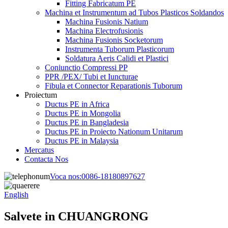
Fitting Fabricatum PE
Machina et Instrumentum ad Tubos Plasticos Soldandos
Machina Fusionis Natium
Machina Electrofusionis
Machina Fusionis Socketorum
Instrumenta Tuborum Plasticorum
Soldatura Aeris Calidi et Plastici
Coniunctio Compressi PP
PPR /PEX/ Tubi et Iuncturae
Fibula et Connector Reparationis Tuborum
Proiectum
Ductus PE in Africa
Ductus PE in Mongolia
Ductus PE in Bangladesia
Ductus PE in Proiecto Nationum Unitarum
Ductus PE in Malaysia
Mercatus
Contacta Nos
Voca nos:
0086-18180897627
English
Salvete in CHUANGRONG