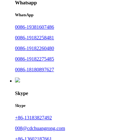
Whatsapp
WhatsApp
0086-19381607486
0086-19182258481
0086-19182260480
0086-19182275485
0086-18180897627
Skype
Skype
+86-13183827492
008@cdchuangrong.com
+86-13602187661