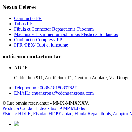
Nexus Celeres
Coniunctio PE
Tubus PE
Fibula et Connector Reparationis Tuborum
Machina et Instrumentum ad Tubos Plasticos Soldandos
Coniunctio Compressi PP
PPR /PEX/ Tubi et Iuncturae
nobiscum contactum fac
ADDE:
Cubiculum 911, Aedificium T1, Centrum Anulare, Via Dongda
Telephonum: 0086-18180897627
EMAIL: chuangrong@cdchuangrong.com
© Iura omnia reservantur - MMX-MMXXXV.
Producta Calida
-
Index situs
-
AMP Mobilis
Fistulae HDPE
,
Fistulae HDPE aptae
,
Fibula Reparationis
,
Adaptor 