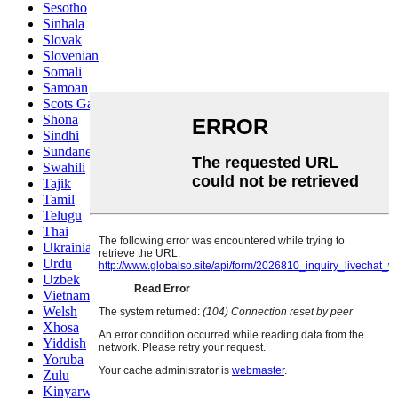
Sesotho
Sinhala
Slovak
Slovenian
Somali
Samoan
Scots Gaelic
Shona
Sindhi
Sundanese
Swahili
Tajik
Tamil
Telugu
Thai
Ukrainian
Urdu
Uzbek
Vietnamese
Welsh
Xhosa
Yiddish
Yoruba
Zulu
Kinyarwanda