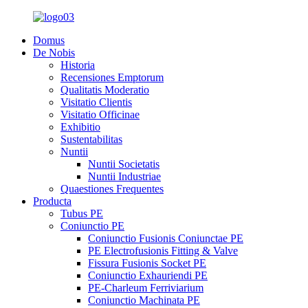
Domus
De Nobis
Historia
Recensiones Emptorum
Qualitatis Moderatio
Visitatio Clientis
Visitatio Officinae
Exhibitio
Sustentabilitas
Nuntii
Nuntii Societatis
Nuntii Industriae
Quaestiones Frequentes
Producta
Tubus PE
Coniunctio PE
Coniunctio Fusionis Coniunctae PE
PE Electrofusionis Fitting & Valve
Fissura Fusionis Socket PE
Coniunctio Exhauriendi PE
PE-Charleum Ferriviarium
Coniunctio Machinata PE