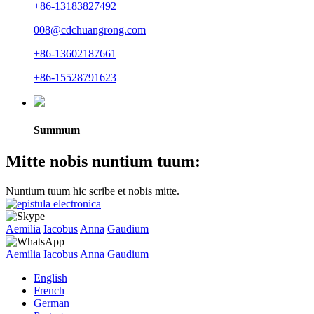
+86-13183827492
008@cdchuangrong.com
+86-13602187661
+86-15528791623
Summum
Mitte nobis nuntium tuum:
Nuntium tuum hic scribe et nobis mitte.
Aemilia
Iacobus
Anna
Gaudium
Aemilia
Iacobus
Anna
Gaudium
English
French
German