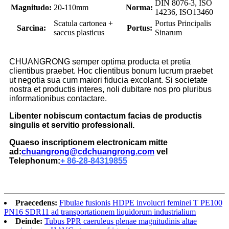
DIN 8076-3, ISO
Magnitudo:
20-110mm
Norma:
14236, ISO13460
Scatula cartonea +
Portus Principalis
Sarcina:
Portus:
saccus plasticus
Sinarum
CHUANGRONG semper optima producta et pretia
clientibus praebet. Hoc clientibus bonum lucrum praebet
ut negotia sua cum maiori fiducia excolant. Si societate
nostra et productis interes, noli dubitare nos pro pluribus
informationibus contactare.
Libenter nobiscum contactum facias de productis
singulis et servitio professionali.
Quaeso inscriptionem electronicam mitte
ad:
chuangrong@cdchuangrong.com
vel
Telephonum:
+ 86-28-84319855
Praecedens:
Fibulae fusionis HDPE involucri feminei T PE100
PN16 SDR11 ad transportationem liquidorum industrialium
Deinde:
Tubus PPR caeruleus plenae magnitudinis altae