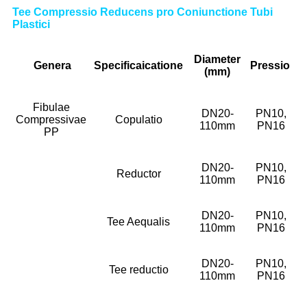
Tee Compressio Reducens pro Coniunctione Tubi
Plastici
Diameter
Genera
Specifica
icatione
Pressio
(mm)
Fibulae
DN20-
PN10,
Compressivae
Copulatio
110mm
PN16
PP
DN20-
PN10,
Reductor
110mm
PN16
DN20-
PN10,
Tee Aequalis
110mm
PN16
DN20-
PN10,
Tee reductio
110mm
PN16