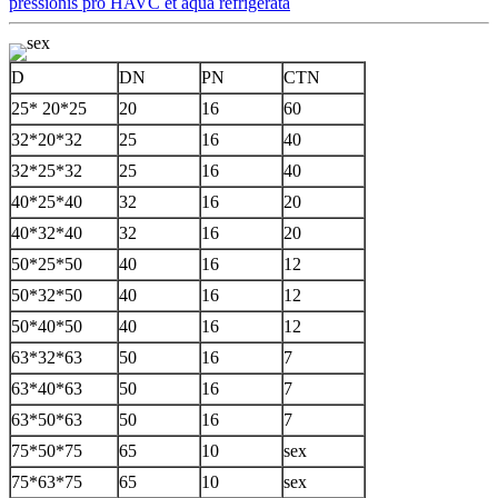
pressionis pro HAVC et aqua refrigerata
D
DN
PN
CTN
25* 20*25
20
16
60
32*20*32
25
16
40
32*25*32
25
16
40
40*25*40
32
16
20
40*32*40
32
16
20
50*25*50
40
16
12
50*32*50
40
16
12
50*40*50
40
16
12
63*32*63
50
16
7
63*40*63
50
16
7
63*50*63
50
16
7
75*50*75
65
10
sex
75*63*75
65
10
sex