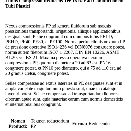
Tubus Compressio Reducens Tee 16 Bar ad Coniunctionem
Tubi Plastici
Nexus compressionis PP ad genera fluidorum sub magnis
pressionibus transportandi, irrigationis, aliisque applicationibus
designati sunt. Plane congruunt cum omnibus tubis PELD,
PEHD, PE40, PE80, et PE100. Norma perfunctionis nexuum PP
de pressione operativa ISO14236 vel DIN8076 congruere potest,
norma autem filetorum ISO7-1-2207, DIN EN 10226, ASME
B1.20, vel BS 21. Maxima pressio operativa nexuum
compressionis PP, quorum diameter a 20 ad 63 est, PN16
congruere potest, et PN10 pro diametro, qui a 75 ad 110 est, ad
20 gradus Celsii, congruere potest.
Sellae compressae ad exitus laterales in PE designatae sunt et in
ampla varietate magnitudinum praesto sunt, quae in catalogo
inveniri potest. Sellae compressae ad transportandum liquores
ciborum aptae sunt, quia materiae earum cum normis domesticis
et internationalibus congruunt.
Nomen
Tegmen reductorium
Forma:
Reducendo
Producti:
PP