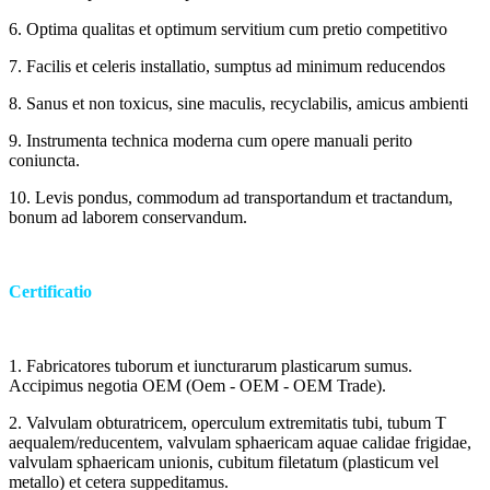
6. Optima qualitas et optimum servitium cum pretio competitivo
7. Facilis et celeris installatio, sumptus ad minimum reducendos
8. Sanus et non toxicus, sine maculis, recyclabilis, amicus ambienti
9. Instrumenta technica moderna cum opere manuali perito
coniuncta.
10. Levis pondus, commodum ad transportandum et tractandum,
bonum ad laborem conservandum.
Certificatio
1. Fabricatores tuborum et iuncturarum plasticarum sumus.
Accipimus negotia OEM (Oem - OEM - OEM Trade).
2. Valvulam obturatricem, operculum extremitatis tubi, tubum T
aequalem/reducentem, valvulam sphaericam aquae calidae frigidae,
valvulam sphaericam unionis, cubitum filetatum (plasticum vel
metallo) et cetera suppeditamus.