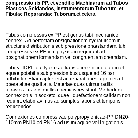
compressionis PP, et venditio Machinarum ad Tubos
Plasticos Soldandos, Instrumentorum Tuborum, et
Fibulae Reparandae Tuborum.
et cetera.
Tubus compressus ex PP est genus tubi mechanice
connexi. Ad perfectam obsignationem hydraulicam in
structuris distributionis sub pressione praestandam, tubi
compressus ex PP vim physicam requirunt ad
obsignationem formandam vel congruentiam creandam.
Tubus HDPE qui typice ad translationem liquidorum et
aquae potabilis sub pressionibus usque ad 16 bar
adhibetur. Etiam aptus est ad reparationes urgentes et
opera altae qualitatis. Materiae quas utimur radiis
ultraviolaceae et multis chemicis resistunt. Methodum
connexionis in socketo, quae liquefactionem calidam non
requirit, elaboravimus ad sumptus laboris et temporis
reducendos.
Connexiones compressivae polypropylenicae-PP DN20-
110mm PN10 ad PN16 ad usum aquae vel irrigationis.