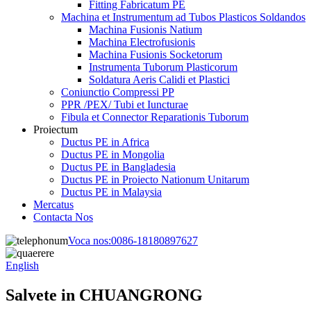
Fitting Fabricatum PE
Machina et Instrumentum ad Tubos Plasticos Soldandos
Machina Fusionis Natium
Machina Electrofusionis
Machina Fusionis Socketorum
Instrumenta Tuborum Plasticorum
Soldatura Aeris Calidi et Plastici
Coniunctio Compressi PP
PPR /PEX/ Tubi et Iuncturae
Fibula et Connector Reparationis Tuborum
Proiectum
Ductus PE in Africa
Ductus PE in Mongolia
Ductus PE in Bangladesia
Ductus PE in Proiecto Nationum Unitarum
Ductus PE in Malaysia
Mercatus
Contacta Nos
Voca nos:
0086-18180897627
English
Salvete in CHUANGRONG