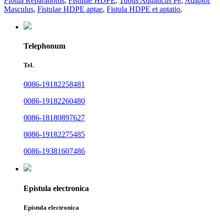
Fibula Reparationis
,
Fistulae HDPE
,
Tubus Aquaticus Pe
,
Adaptor
Masculus
,
Fistulae HDPE aptae
,
Fistula HDPE et aptatio
,
Telephonum
Tel.
0086-19182258481
0086-19182260480
0086-18180897627
0086-19182275485
0086-19381607486
Epistula electronica
Epistula electronica