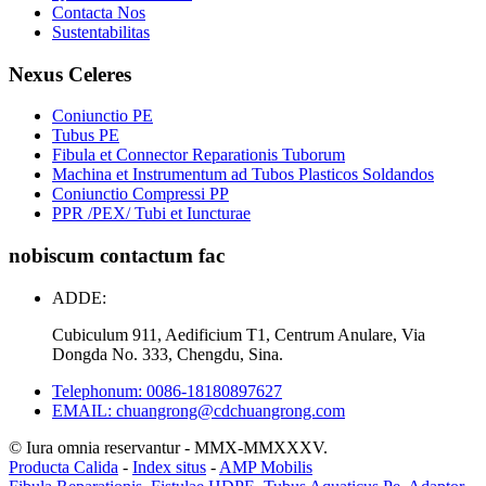
Contacta Nos
Sustentabilitas
Nexus Celeres
Coniunctio PE
Tubus PE
Fibula et Connector Reparationis Tuborum
Machina et Instrumentum ad Tubos Plasticos Soldandos
Coniunctio Compressi PP
PPR /PEX/ Tubi et Iuncturae
nobiscum contactum fac
ADDE:
Cubiculum 911, Aedificium T1, Centrum Anulare, Via
Dongda No. 333, Chengdu, Sina.
Telephonum: 0086-18180897627
EMAIL: chuangrong@cdchuangrong.com
© Iura omnia reservantur - MMX-MMXXXV.
Producta Calida
-
Index situs
-
AMP Mobilis