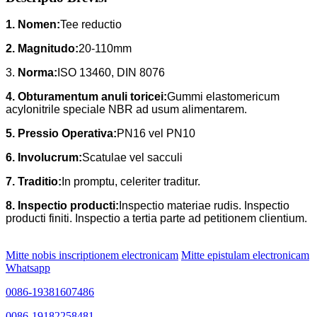
1. Nomen:
Tee reductio
2. Magnitudo:
20-110mm
3.
Norma:
ISO 13460, DIN 8076
4. Obturamentum anuli toricei:
Gummi elastomericum
acylonitrile speciale NBR ad usum alimentarem.
5. Pressio Operativa:
PN16 vel PN10
6. Involucrum:
Scatulae vel sacculi
7. Traditio:
In promptu, celeriter traditur.
8. Inspectio producti:
Inspectio materiae rudis. Inspectio
producti finiti. Inspectio a tertia parte ad petitionem clientium.
Mitte nobis inscriptionem electronicam
Mitte epistulam electronicam
Whatsapp
0086-19381607486
0086-19182258481