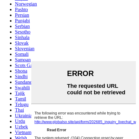
Norwegian
Pashto
Persian
Punjabi
Serbian
Sesotho
Sinhala
Slovak
Slovenian
Somali
Samoan
Scots Gaelic
Shona
Sindhi
Sundanese
Swahili
Tajik
Tamil
Telugu
Thai
Ukrainian
Urdu
Uzbek
Vietnamese
Welsh