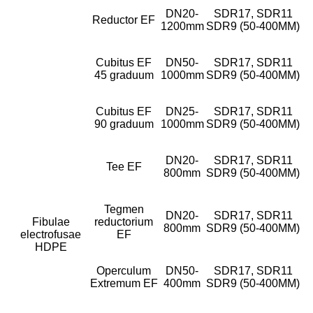
DN20-
SDR17, SDR11
Reductor EF
1200mm
SDR9 (50-400MM)
Cubitus EF
DN50-
SDR17, SDR11
45 graduum
1000mm
SDR9 (50-400MM)
Cubitus EF
DN25-
SDR17, SDR11
90 graduum
1000mm
SDR9 (50-400MM)
DN20-
SDR17, SDR11
Tee EF
800mm
SDR9 (50-400MM)
Tegmen
DN20-
SDR17, SDR11
Fibulae
reductorium
800mm
SDR9 (50-400MM)
electrofusae
EF
HDPE
Operculum
DN50-
SDR17, SDR11
Extremum EF
400mm
SDR9 (50-400MM)