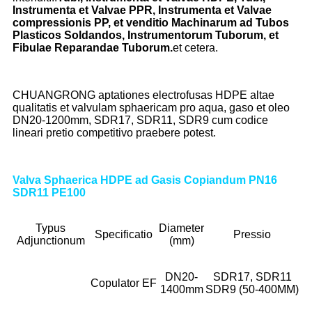
Instrumenta et Valvae PPR, Instrumenta et Valvae
compressionis PP, et venditio Machinarum ad Tubos
Plasticos Soldandos, Instrumentorum Tuborum, et
Fibulae Reparandae Tuborum.
et cetera.
CHUANGRONG aptationes electrofusas HDPE altae
qualitatis et valvulam sphaericam pro aqua, gaso et oleo
DN20-1200mm, SDR17, SDR11, SDR9 cum codice
lineari pretio competitivo praebere potest.
Valva Sphaerica HDPE ad Gasis Copiandum PN16
SDR11 PE100
Typus
Diameter
Specificatio
Pressio
Adjunctionum
(mm)
DN20-
SDR17, SDR11
Copulator EF
1400mm
SDR9 (50-400MM)