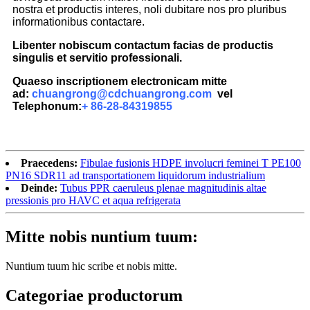
nostra et productis interes, noli dubitare nos pro pluribus
informationibus contactare.
Libenter nobiscum contactum facias de productis
singulis et servitio professionali.
Quaeso inscriptionem electronicam mitte
ad:
chuangrong@cdchuangrong.com
vel
Telephonum:
+ 86-28-84319855
Praecedens:
Fibulae fusionis HDPE involucri feminei T PE100
PN16 SDR11 ad transportationem liquidorum industrialium
Deinde:
Tubus PPR caeruleus plenae magnitudinis altae
pressionis pro HAVC et aqua refrigerata
Mitte nobis nuntium tuum:
Nuntium tuum hic scribe et nobis mitte.
Categoriae productorum