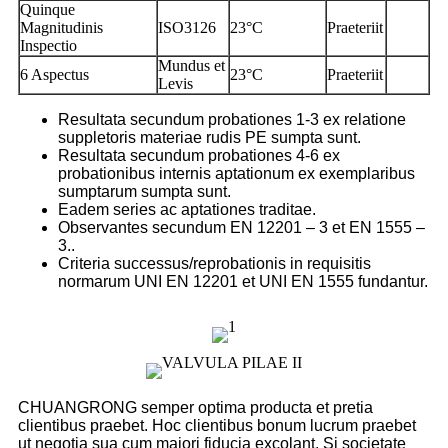
Quinque
Magnitudinis
ISO3126
23°C
Praeteriit
Inspectio
Mundus et
6 Aspectus
23°C
Praeteriit
Levis
Resultata secundum probationes 1-3 ex relatione
suppletoris materiae rudis PE sumpta sunt.
Resultata secundum probationes 4-6 ex
probationibus internis aptationum ex exemplaribus
sumptarum sumpta sunt.
Eadem series ac aptationes traditae.
Observantes secundum EN 12201 – 3 et EN 1555 –
3..
Criteria successus/reprobationis in requisitis
normarum UNI EN 12201 et UNI EN 1555 fundantur.
CHUANGRONG semper optima producta et pretia
clientibus praebet. Hoc clientibus bonum lucrum praebet
ut negotia sua cum maiori fiducia excolant. Si societate