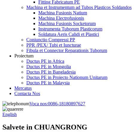
Fitting Fabricatum PE
Machina et Instrumentum ad Tubos Plasticos Soldandos
Machina Fusionis Natium
Machina Electrofusionis
Machina Fusionis Socketorum
Instrumenta Tuborum Plasticorum
Soldatura Aeris Calidi et Plastici
Coniunctio Compressi PP
PPR /PEX/ Tubi et Iuncturae
Fibula et Connector Reparationis Tuborum
Proiectum
Ductus PE in Africa
Ductus PE in Mongolia
Ductus PE in Bangladesia
Ductus PE in Proiecto Nationum Unitarum
Ductus PE in Malaysia
Mercatus
Contacta Nos
Voca nos:
0086-18180897627
English
Salvete in CHUANGRONG