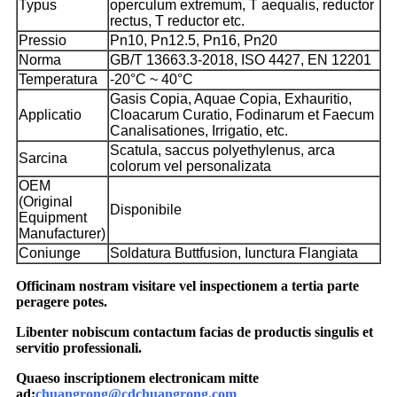
Typus
operculum extremum, T aequalis, reductor
rectus, T reductor etc.
Pressio
Pn10, Pn12.5, Pn16, Pn20
Norma
GB/T 13663.3-2018, ISO 4427, EN 12201
Temperatura
-20°C ~ 40°C
Gasis Copia, Aquae Copia, Exhauritio,
Applicatio
Cloacarum Curatio, Fodinarum et Faecum
Canalisationes, Irrigatio, etc.
Scatula, saccus polyethylenus, arca
Sarcina
colorum vel personalizata
OEM
(Original
Disponibile
Equipment
Manufacturer)
Coniunge
Soldatura Buttfusion, Iunctura Flangiata
Officinam nostram visitare vel inspectionem a tertia parte
peragere potes.
Libenter nobiscum contactum facias de productis singulis et
servitio professionali.
Quaeso inscriptionem electronicam mitte
ad:
chuangrong@cdchuangrong.com