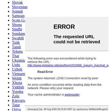
Slovak
Slovenian
Somali
Samoan
Scots Gaelic
Shona
Sindhi
Sundanese
Swahili
Tajik
Tamil
Telugu
Thai
Ukrainian
Urdu
Uzbek
Vietnamese
Welsh
Xhosa
Yiddish
Yoruba
Zulu
Kinyarwanda
Tatar
Oriya