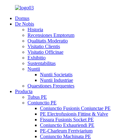
Domus
De Nobis
Historia
Recensiones Emptorum
Qualitatis Moderatio
Visitatio Clientis
Visitatio Officinae
Exhibitio
Sustentabilitas
Nuntii
Nuntii Societatis
Nuntii Industriae
Quaestiones Frequentes
Producta
Tubus PE
Coniunctio PE
Coniunctio Fusionis Coniunctae PE
PE Electrofusionis Fitting & Valve
Fissura Fusionis Socket PE
Coniunctio Exhauriendi PE
PE-Charleum Ferriviarium
Coniunctio Machinata PE