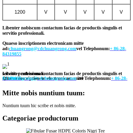
1200
V
V
V
V
V
Libenter nobiscum contactum facias de productis singulis et
servitio professionali.
Quaeso inscriptionem electronicam mitte
ad:
chuangrong@cdchuangrong.com
vel Telephonum:
+ 86-28-
84319855
Libenter nobiscum contactum facias de productis singulis et servitio professionali.
Quaeso inscriptionem electronicam mitte ad:
+ 86-28-84319855
chuangrong@cdchuangrong.com
vel Telephonum:
Mitte nobis nuntium tuum:
Nuntium tuum hic scribe et nobis mitte.
Categoriae productorum