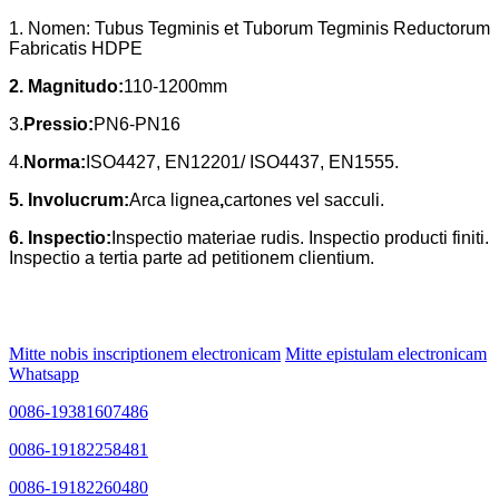
1. Nomen: Tubus Tegminis et Tuborum Tegminis Reductorum
Fabricatis HDPE
2. Magnitudo:
110-1200mm
3.
Pressio:
PN6-PN16
4.
Norma:
ISO4427, EN12201/ ISO4437, EN1555.
5. Involucrum:
Arca lignea
,
cartones vel sacculi.
6. Inspectio:
Inspectio materiae rudis. Inspectio producti finiti.
Inspectio a tertia parte ad petitionem clientium.
Mitte nobis inscriptionem electronicam
Mitte epistulam electronicam
Whatsapp
0086-19381607486
0086-19182258481
0086-19182260480