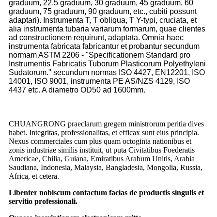
graduum, 22.5 graduum, 30 graduum, 45 graduum, 60
graduum, 75 graduum, 90 graduum, etc., cubiti possunt
adaptari). Instrumenta T, T obliqua, T Y-typi, cruciata, et
alia instrumenta tubaria variarum formarum, quae clientes
ad constructionem requirunt, adaptata. Omnia haec
instrumenta fabricata fabricantur et probantur secundum
normam ASTM 2206 - "Specificationem Standard pro
Instrumentis Fabricatis Tuborum Plasticorum Polyethyleni
Sudatorum." secundum normas ISO 4427, EN12201, ISO
14001, ISO 9001, instrumenta PE AS/NZS 4129, ISO
4437 etc. A diametro OD50 ad 1600mm.
CHUANGRONG praeclarum gregem ministrorum peritia dives
habet. Integritas, professionalitas, et efficax sunt eius principia.
Nexus commerciales cum plus quam octoginta nationibus et
zonis industriae similis instituit, ut puta Civitatibus Foederatis
Americae, Chilia, Guiana, Emiratibus Arabum Unitis, Arabia
Saudiana, Indonesia, Malaysia, Bangladesia, Mongolia, Russia,
Africa, et cetera.
Libenter nobiscum contactum facias de productis singulis et
servitio professionali.