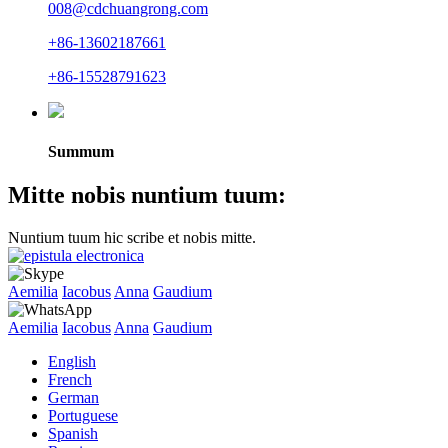
008@cdchuangrong.com
+86-13602187661
+86-15528791623
Summum
Mitte nobis nuntium tuum:
Nuntium tuum hic scribe et nobis mitte.
Aemilia
Iacobus
Anna
Gaudium
Aemilia
Iacobus
Anna
Gaudium
English
French
German
Portuguese
Spanish