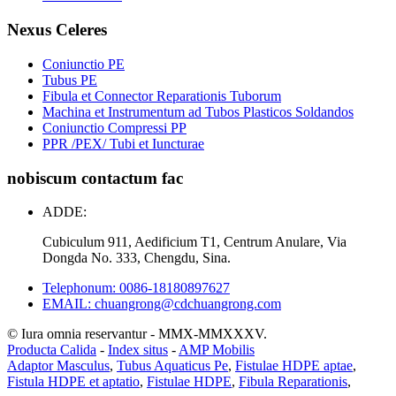
Nexus Celeres
Coniunctio PE
Tubus PE
Fibula et Connector Reparationis Tuborum
Machina et Instrumentum ad Tubos Plasticos Soldandos
Coniunctio Compressi PP
PPR /PEX/ Tubi et Iuncturae
nobiscum contactum fac
ADDE:
Cubiculum 911, Aedificium T1, Centrum Anulare, Via
Dongda No. 333, Chengdu, Sina.
Telephonum: 0086-18180897627
EMAIL: chuangrong@cdchuangrong.com
© Iura omnia reservantur - MMX-MMXXXV.
Producta Calida
-
Index situs
-
AMP Mobilis
Adaptor Masculus
,
Tubus Aquaticus Pe
,
Fistulae HDPE aptae
,
Fistula HDPE et aptatio
,
Fistulae HDPE
,
Fibula Reparationis
,