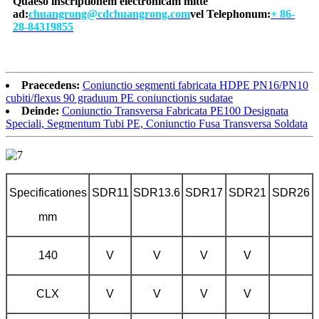
Quaeso inscriptionem electronicam mitte
ad:
chuangrong@cdchuangrong.com
vel Telephonum:
+ 86-
28-84319855
Praecedens:
Coniunctio segmenti fabricata HDPE PN16/PN10
cubiti/flexus 90 graduum PE coniunctionis sudatae
Deinde:
Coniunctio Transversa Fabricata PE100 Designata
Speciali, Segmentum Tubi PE, Coniunctio Fusa Transversa Soldata
Specificationes
SDR11
SDR13.6
SDR17
SDR21
SDR26
mm
140
V
V
V
V
CLX
V
V
V
V