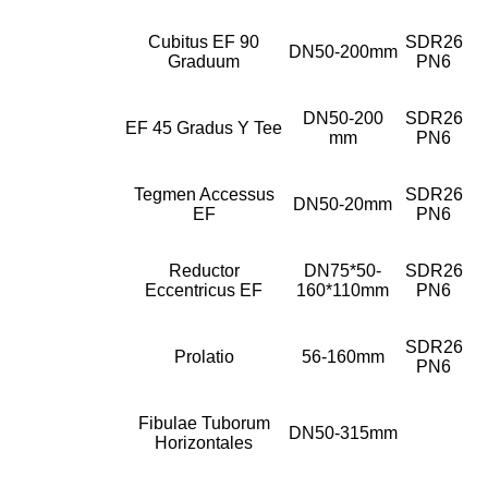
Cubitus EF 90
SDR26
DN50-200mm
Graduum
PN6
DN50-200
SDR26
EF 45 Gradus Y Tee
mm
PN6
Tegmen Accessus
SDR26
DN50-20mm
EF
PN6
Reductor
DN75*50-
SDR26
Eccentricus EF
160*110mm
PN6
SDR26
Prolatio
56-160mm
PN6
Fibulae Tuborum
DN50-315mm
Horizontales