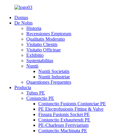
Domus
De Nobis
Historia
Recensiones Emptorum
Qualitatis Moderatio
Visitatio Clientis
Visitatio Officinae
Exhibitio
Sustentabilitas
Nuntii
Nuntii Societatis
Nuntii Industriae
Quaestiones Frequentes
Producta
Tubus PE
Coniunctio PE
Coniunctio Fusionis Coniunctae PE
PE Electrofusionis Fitting & Valve
Fissura Fusionis Socket PE
Coniunctio Exhauriendi PE
PE-Charleum Ferriviarium
Coniunctio Machinata PE