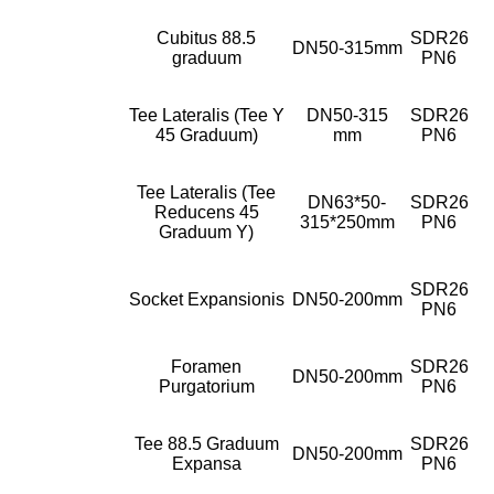
Cubitus 88.5
SDR26
DN50-315mm
graduum
PN6
Tee Lateralis (Tee Y
DN50-315
SDR26
45 Graduum)
mm
PN6
Tee Lateralis (Tee
DN63*50-
SDR26
Reducens 45
315*250mm
PN6
Graduum Y)
SDR26
Socket Expansionis
DN50-200mm
PN6
Foramen
SDR26
DN50-200mm
Purgatorium
PN6
Tee 88.5 Graduum
SDR26
DN50-200mm
Expansa
PN6