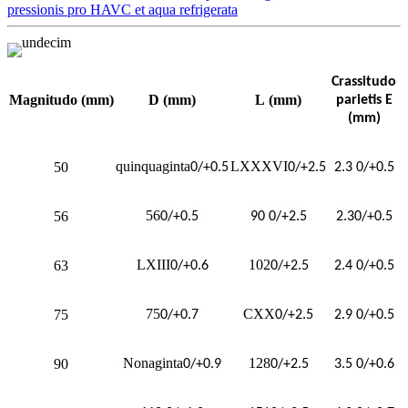
pressionis pro HAVC et aqua refrigerata
Crassitudo
Magnitudo
(mm)
D
(mm)
L
(mm)
parietis E
(mm)
quinquaginta
LXXXVI
50
0/+0.5
0/+2.5
2.3 0/+0.5
56
56
0/+0.5
90
0/+2.5
2.3
0/+0.5
LXIII
102
63
0/+0.6
0/+2.5
2.4 0/+0.5
75
CXX
75
0/+0.7
0/+2.5
2.9 0/+0.5
Nonaginta
128
90
0/+0.9
0/+2.5
3.5 0/+0.6