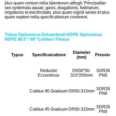
plus quam centum milia talentorum attingit. Principaliter
sex systemata aquae, gasis, dragationis, fodinarum,
irrigationis et electricitatis, plus quam viginti series et plus
quam septem milia specificationum continent.
Tubus Siphonicus Exhauriendi HDPE Siphonicus
HDPE 88.5° / 90° Cubitus / Flexus
Diameter
Typus
Specifica
icatione
Pressio
(mm)
Reductor
DN56*50-
SDR26
Eccentricus
315*250mm
PN6
SDR26
Cubitus 90 Graduum
DN50-315mm
PN6
SDR26
Cubitus 45 Graduum
DN50-315mm
PN6