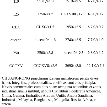
151
110
110 0/+1.0
0/+2.5
4.2 0/+0.7
125
CLXVIII
125
0/+1.2
0/+2.5
4.8 0/+0.7
CLX
195
CLX
0/+1.5
0/+2.5
6.2 0/+0.9
ducenti
274
ducenti
0/+1.8
0/+2.5
7.7 0/+1.0
250
trecenti
250
0/+2.3
0/+2.5
9.6 0/+1.2
CCCXV
369
CCCXV
0/+2.9
0/+2.5
12.1 0/+1.5
CHUANGRONG praeclarum gregem ministrorum peritia dives
habet. Integritas, professionalitas, et efficax sunt eius principia.
Nexus commerciales cum plus quam octoginta nationibus et zonis
industriae similis instituit, ut puta Civitatibus Foederatis Americae,
Chilia, Guiana, Emiratibus Arabum Unitis, Arabia Saudiana,
Indonesia, Malaysia, Bangladesia, Mongolia, Russia, Africa, et
cetera.