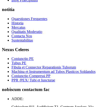
Blog Praecipuum
notitia
Quaestiones Frequentes
Historia
Mercatus
Qualitatis Moderatio
Contacta Nos
Sustentabilitas
Nexus Celeres
Coniunctio PE
Tubus PE
Fibula et Connector Reparationis Tuborum
Machina et Instrumentum ad Tubos Plasticos Soldandos
Coniunctio Compressi PP
PPR /PEX/ Tubi et Iuncturae
nobiscum contactum fac
ADDE:
Cubiculum 911, Aedificium T1, Centrum Anulare, Via