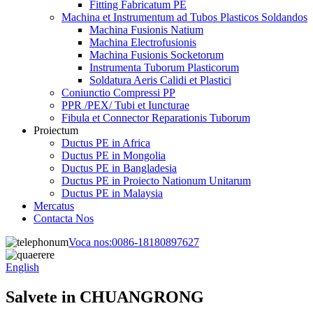
Fitting Fabricatum PE
Machina et Instrumentum ad Tubos Plasticos Soldandos
Machina Fusionis Natium
Machina Electrofusionis
Machina Fusionis Socketorum
Instrumenta Tuborum Plasticorum
Soldatura Aeris Calidi et Plastici
Coniunctio Compressi PP
PPR /PEX/ Tubi et Iuncturae
Fibula et Connector Reparationis Tuborum
Proiectum
Ductus PE in Africa
Ductus PE in Mongolia
Ductus PE in Bangladesia
Ductus PE in Proiecto Nationum Unitarum
Ductus PE in Malaysia
Mercatus
Contacta Nos
Voca nos:
0086-18180897627
English
Salvete in CHUANGRONG