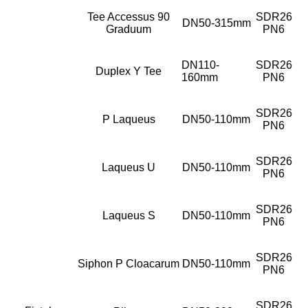
Tee Accessus 90
SDR26
DN50-315mm
Graduum
PN6
DN110-
SDR26
Duplex Y Tee
160mm
PN6
SDR26
P Laqueus
DN50-110mm
PN6
SDR26
Laqueus U
DN50-110mm
PN6
SDR26
Laqueus S
DN50-110mm
PN6
SDR26
Siphon P Cloacarum
DN50-110mm
PN6
SDR26