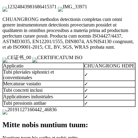
CHUANGRONG methodos detectionis completas cum omni
genere instrumentorum detectionis provectarum possidet ut
qualitatem in omnibus processibus a materia prima ad productum
perfectum curare possit. Producta cum normis ISO4427/4437,
ASTMD3035, EN12201/1555, DIN8074, AS/NIS4130 congruunt,
et ab ISO9001-2015, CE, BV, SGS, WRAS probata sunt.
Applicatio
CHUANGRONG HDPE
Tubi pluviales siphonici et
✓
conventionales
Mercaturae vastatio
✓
Tubi concreti inclusi
✓
Applicationes industriales
✓
Tubi pressionis antliae
✓
Mitte nobis nuntium tuum:
Nuntium tuum hic scribe et nobis mitte.