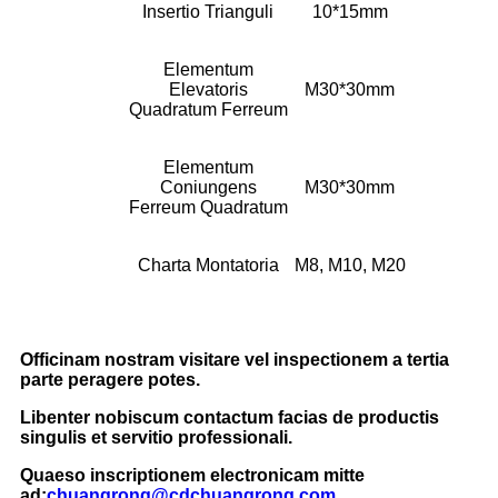
Insertio Trianguli
10*15mm
Elementum
Elevatoris
M30*30mm
Quadratum Ferreum
Elementum
Coniungens
M30*30mm
Ferreum Quadratum
Charta Montatoria
M8, M10, M20
Officinam nostram visitare vel inspectionem a tertia
parte peragere potes.
Libenter nobiscum contactum facias de productis
singulis et servitio professionali.
Quaeso inscriptionem electronicam mitte
ad:
chuangrong@cdchuangrong.com