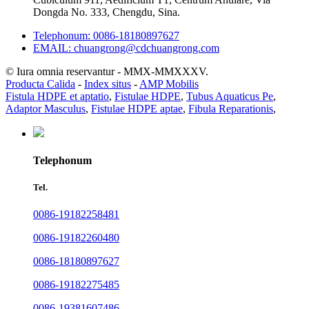
Dongda No. 333, Chengdu, Sina.
Telephonum: 0086-18180897627
EMAIL: chuangrong@cdchuangrong.com
© Iura omnia reservantur - MMX-MMXXXV.
Producta Calida
-
Index situs
-
AMP Mobilis
Fistula HDPE et aptatio
,
Fistulae HDPE
,
Tubus Aquaticus Pe
,
Adaptor Masculus
,
Fistulae HDPE aptae
,
Fibula Reparationis
,
Telephonum
Tel.
0086-19182258481
0086-19182260480
0086-18180897627
0086-19182275485
0086-19381607486