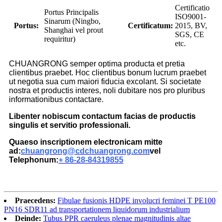
Certificatio
Portus Principalis
ISO9001-
Sinarum (Ningbo,
Portus:
Certificatum:
2015, BV,
Shanghai vel prout
SGS, CE
requiritur)
etc.
CHUANGRONG semper optima producta et pretia
clientibus praebet. Hoc clientibus bonum lucrum praebet
ut negotia sua cum maiori fiducia excolant. Si societate
nostra et productis interes, noli dubitare nos pro pluribus
informationibus contactare.
Libenter nobiscum contactum facias de productis
singulis et servitio professionali.
Quaeso inscriptionem electronicam mitte
ad:
chuangrong@cdchuangrong.com
vel
Telephonum:
+ 86-28-84319855
Praecedens:
Fibulae fusionis HDPE involucri feminei T PE100
PN16 SDR11 ad transportationem liquidorum industrialium
Deinde:
Tubus PPR caeruleus plenae magnitudinis altae