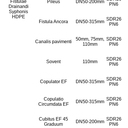
Fistulae
Pileus
DN50-200mm
PN6
Drainandi
Syphonis
HDPE
SDR26
Fistula Ancora
DN50-315mm
PN6
50mm, 75mm,
SDR26
Canalis pavimenti
110mm
PN6
SDR26
Sovent
110mm
PN6
SDR26
Copulator EF
DN50-315mm
PN6
Copulatio
SDR26
DN50-315mm
Circumdata EF
PN6
Cubitus EF 45
SDR26
DN50-200mm
Graduum
PN6