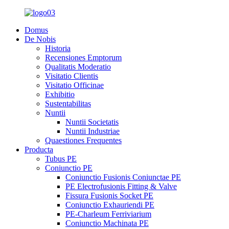
Domus
De Nobis
Historia
Recensiones Emptorum
Qualitatis Moderatio
Visitatio Clientis
Visitatio Officinae
Exhibitio
Sustentabilitas
Nuntii
Nuntii Societatis
Nuntii Industriae
Quaestiones Frequentes
Producta
Tubus PE
Coniunctio PE
Coniunctio Fusionis Coniunctae PE
PE Electrofusionis Fitting & Valve
Fissura Fusionis Socket PE
Coniunctio Exhauriendi PE
PE-Charleum Ferriviarium
Coniunctio Machinata PE