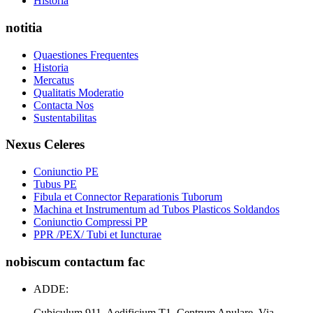
Historia
notitia
Quaestiones Frequentes
Historia
Mercatus
Qualitatis Moderatio
Contacta Nos
Sustentabilitas
Nexus Celeres
Coniunctio PE
Tubus PE
Fibula et Connector Reparationis Tuborum
Machina et Instrumentum ad Tubos Plasticos Soldandos
Coniunctio Compressi PP
PPR /PEX/ Tubi et Iuncturae
nobiscum contactum fac
ADDE:
Cubiculum 911, Aedificium T1, Centrum Anulare, Via