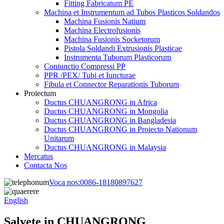
Fitting Fabricatum PE
Machina et Instrumentum ad Tubos Plasticos Soldandos
Machina Fusionis Natium
Machina Electrofusionis
Machina Fusionis Socketorum
Pistola Soldandi Extrusionis Plasticae
Instrumenta Tuborum Plasticorum
Coniunctio Compressi PP
PPR /PEX/ Tubi et Iuncturae
Fibula et Connector Reparationis Tuborum
Proiectum
Ductus CHUANGRONG in Africa
Ductus CHUANGRONG in Mongolia
Ductus CHUANGRONG in Bangladesia
Ductus CHUANGRONG in Proiecto Nationum
Unitarum
Ductus CHUANGRONG in Malaysia
Mercatus
Contacta Nos
Voca nos:
0086-18180897627
English
Salvete in CHUANGRONG