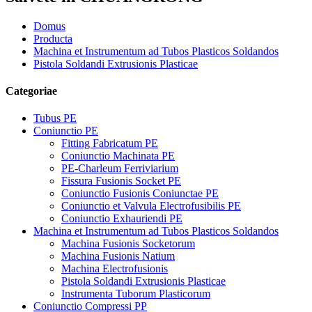
Domus
Producta
Machina et Instrumentum ad Tubos Plasticos Soldandos
Pistola Soldandi Extrusionis Plasticae
Categoriae
Tubus PE
Coniunctio PE
Fitting Fabricatum PE
Coniunctio Machinata PE
PE-Charleum Ferriviarium
Fissura Fusionis Socket PE
Coniunctio Fusionis Coniunctae PE
Coniunctio et Valvula Electrofusibilis PE
Coniunctio Exhauriendi PE
Machina et Instrumentum ad Tubos Plasticos Soldandos
Machina Fusionis Socketorum
Machina Fusionis Natium
Machina Electrofusionis
Pistola Soldandi Extrusionis Plasticae
Instrumenta Tuborum Plasticorum
Coniunctio Compressi PP