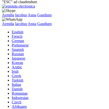
"ESC" ad claudendum
Aemilia
Iacobus
Anna
Gaudium
Aemilia
Iacobus
Anna
Gaudium
English
French
German
Portuguese
Spanish
Russian
Japanese
Korean
Arabic
Irish
Greek
Turkish
Italian
Danish
Romanian
Indonesian
Czech
Afrikaans