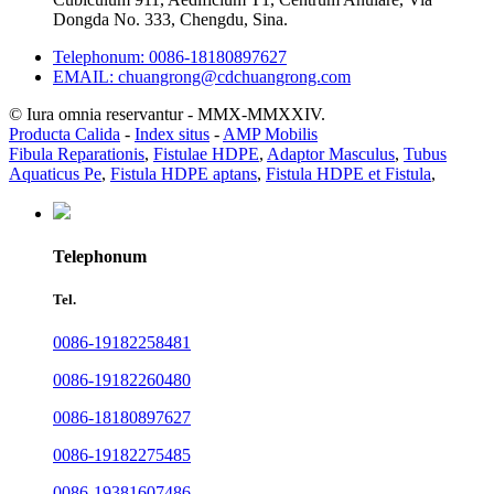
Dongda No. 333, Chengdu, Sina.
Telephonum: 0086-18180897627
EMAIL: chuangrong@cdchuangrong.com
© Iura omnia reservantur - MMX-MMXXIV.
Producta Calida
-
Index situs
-
AMP Mobilis
Fibula Reparationis
,
Fistulae HDPE
,
Adaptor Masculus
,
Tubus
Aquaticus Pe
,
Fistula HDPE aptans
,
Fistula HDPE et Fistula
,
Telephonum
Tel.
0086-19182258481
0086-19182260480
0086-18180897627
0086-19182275485
0086-19381607486